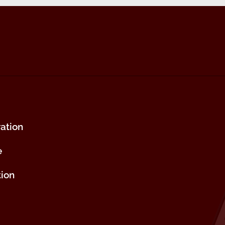
ation
e
tion