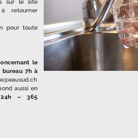
s sur le site
 retourner
on pour toute
oncernant le
e bureau 7h à
ce@eausud.ch
pond aussi en
/24h – 365