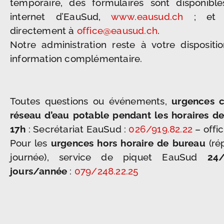
temporaire, des formulaires sont disponible
internet d’EauSud,
www.eausud.ch
; et à
directement à
office@eausud.ch
.
Notre administration reste à votre dispositi
information complémentaire.
Toutes questions ou événements,
urgences c
réseau d’eau potable pendant les horaires d
17h
: Secrétariat EauSud :
026/919.82.22
– offi
Pour les
urgences hors horaire de bureau
(ré
journée), service de piquet EauSud
24
jours/année
:
079/248.22.25