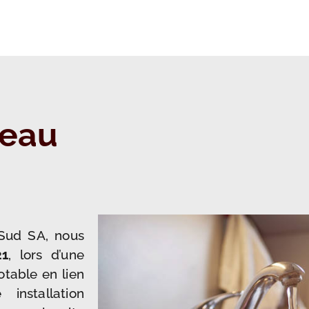
 eau
uSud SA, nous
21
, lors d’une
table en lien
installation