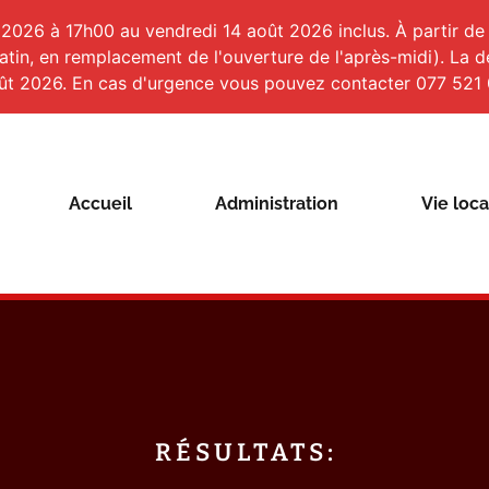
 2026 à 17h00 au vendredi 14 août 2026 inclus. À partir de l
matin, en remplacement de l'ouverture de l'après-midi). La
ût 2026. En cas d'urgence vous pouvez contacter 077 521 
Accueil
Administration
Vie loca
RÉSULTATS: