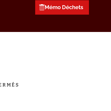
Mémo Déchets
ERMÉS