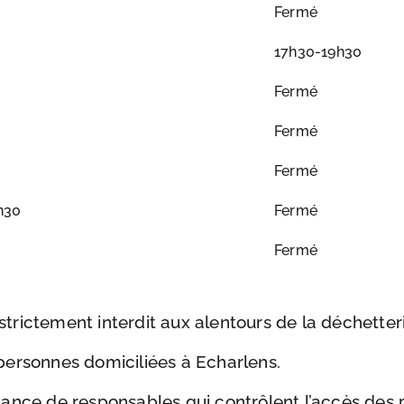
Fermé
17h30-19h30
Fermé
Fermé
Fermé
h30
Fermé
Fermé
trictement interdit aux alentours de la déchetteri
 personnes domiciliées à Echarlens.
llance de responsables qui contrôlent l’accès des 