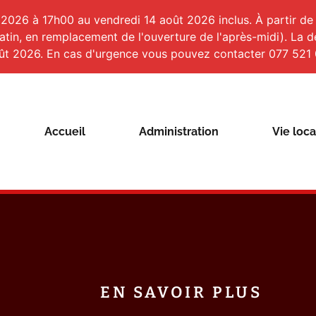
 2026 à 17h00 au vendredi 14 août 2026 inclus. À partir de l
matin, en remplacement de l'ouverture de l'après-midi). La
ût 2026. En cas d'urgence vous pouvez contacter 077 521 
Accueil
Administration
Vie loca
EN SAVOIR PLUS